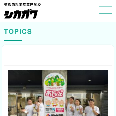
コ
徳島歯科学院専門学校
ン
テ
ン
TOPICS
ツ
へ
ス
キ
ッ
プ