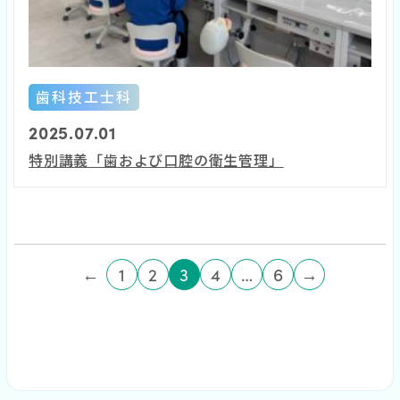
歯科技工士科
2025.07.01
特別講義「歯および口腔の衛生管理」
←
1
2
3
4
…
6
→