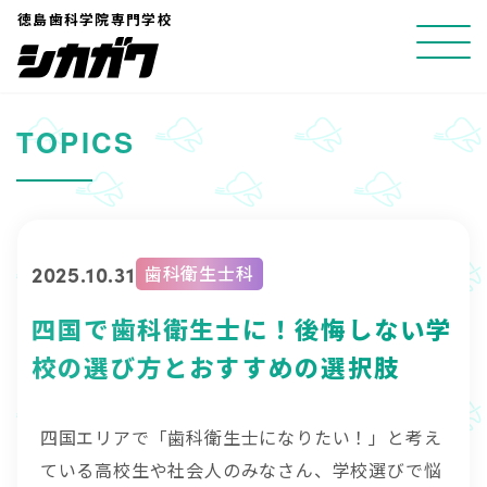
コ
徳島歯科学院専門学校
ン
テ
ン
TOPICS
ツ
へ
ス
キ
2025.10.31
歯科衛生士科
ッ
プ
四国で歯科衛生士に！後悔しない学
校の選び方とおすすめの選択肢
四国エリアで「歯科衛生士になりたい！」と考え
ている高校生や社会人のみなさん、学校選びで悩