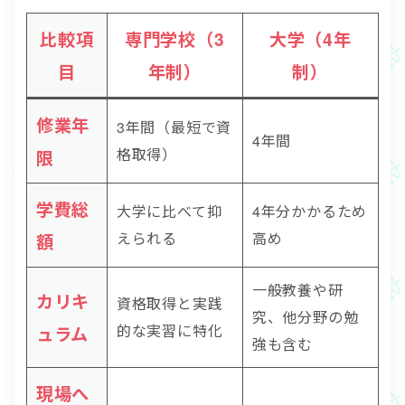
比較項
専門学校（3
大学（4年
目
年制）
制）
修業年
3年間（最短で資
4年間
格取得）
限
学費総
大学に比べて抑
4年分かかるため
えられる
高め
額
一般教養や研
カリキ
資格取得と実践
究、他分野の勉
的な実習に特化
ュラム
強も含む
現場へ