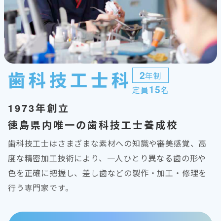
歯科技工士科
2
年制
15
定員
名
1973年創立
徳島県内唯一の歯科技工士養成校
歯科技工士はさまざまな素材への知識や審美感覚、高
度な精密加工技術により、一人ひとり異なる歯の形や
色を正確に把握し、差し歯などの製作・加工・修理を
行う専門家です。