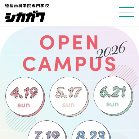
コ
徳島歯科学院専門学校
ン
テ
ン
ツ
へ
ス
キ
ッ
プ