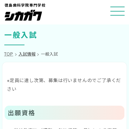
コ
徳島歯科学院専門学校
ン
テ
ン
一般入試
ツ
へ
TOP
>
入試情報
>
一般入試
ス
キ
ッ
※定員に達し次第、募集は行いませんのでご了承くだ
プ
さい
出願資格