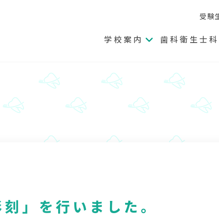
受験
学校案内
歯科衛生士科
メ
ニ
ュ
ー
を
開
く
彫刻」を行いました。