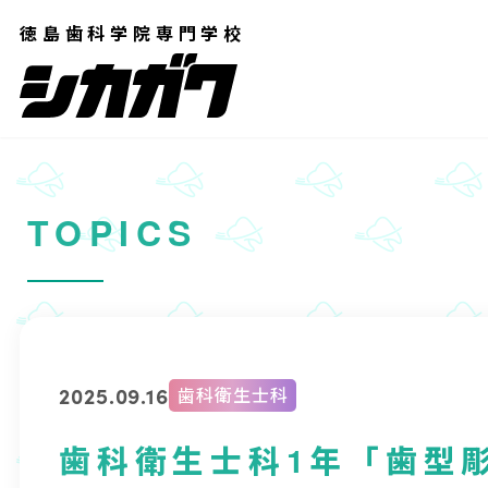
コ
徳島歯科学院専門学校
ン
テ
ン
ツ
へ
TOPICS
ス
キ
ッ
プ
2025.09.16
歯科衛生士科
歯科衛生士科1年「歯型