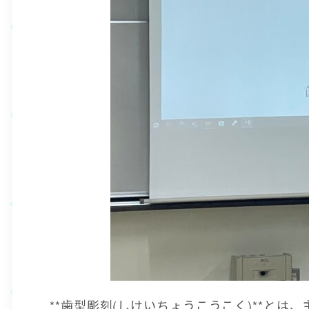
**歯型彫刻(しけいちょうこうこく)**と