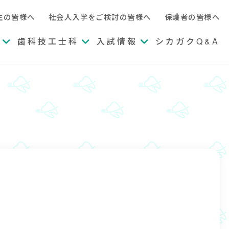
生の皆様へ
社会人入学をご検討の皆様へ
保護者の皆様へ
歯科技工士科
入試情報
シカガクQ&A
メ
メ
メ
ニ
ニ
ニ
ュ
ュ
ュ
ー
ー
ー
を
を
を
開
開
開
く
く
く