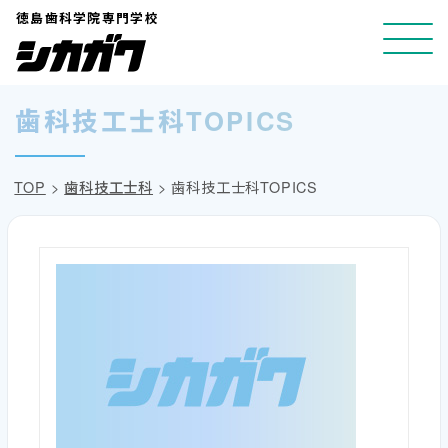
コ
徳島歯科学院専門学校
ン
テ
ン
歯科技工士科TOPICS
ツ
へ
TOP
>
歯科技工士科
>
歯科技工士科TOPICS
ス
キ
ッ
プ