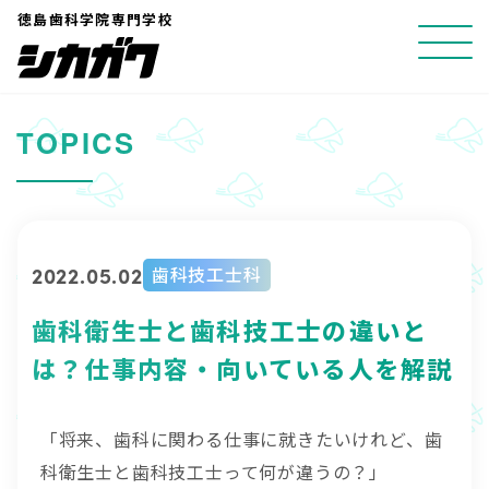
コ
徳島歯科学院専門学校
ン
テ
ン
TOPICS
ツ
へ
ス
キ
2022.05.02
歯科技工士科
ッ
プ
歯科衛生士と歯科技工士の違いと
は？仕事内容・向いている人を解説
「将来、歯科に関わる仕事に就きたいけれど、歯
科衛生士と歯科技工士って何が違うの？」