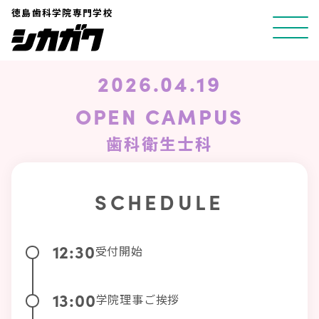
コ
徳島歯科学院専門学校
ン
テ
ン
2026.04.19
ツ
OPEN CAMPUS
へ
ス
歯科衛生士科
キ
ッ
SCHEDULE
プ
12:30
受付開始
13:00
学院理事ご挨拶