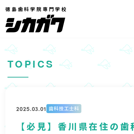
コ
徳島歯科学院専門学校
ン
テ
ン
ツ
へ
TOPICS
ス
キ
ッ
プ
2025.03.01
歯科技工士科
【必見】香川県在住の歯