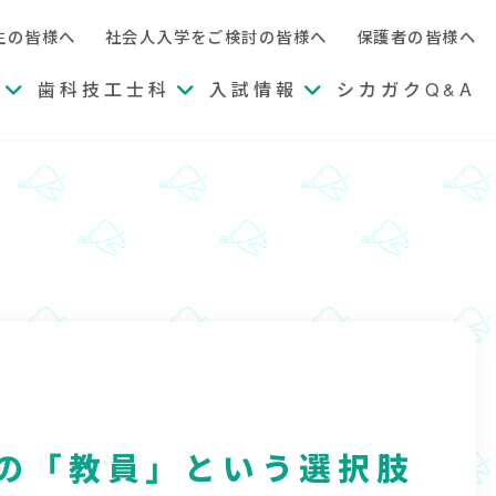
生の皆様へ
社会人入学をご検討の皆様へ
保護者の皆様へ
歯科技工士科
入試情報
シカガクQ&A
メ
メ
メ
ニ
ニ
ニ
ュ
ュ
ュ
ー
ー
ー
を
を
を
開
開
開
く
く
く
の「教員」という選択肢