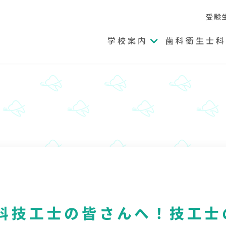
受験
学校案内
歯科衛生士科
メ
ニ
ュ
ー
を
開
く
科技工士の皆さんへ！技工士